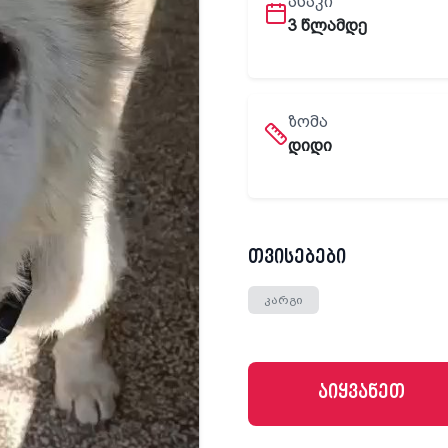
ᲐᲡᲐᲙᲘ
3 წლამდე
ᲖᲝᲛᲐ
დიდი
თვისებები
კარგი
აიყვანეთ