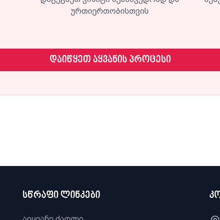
ურთიერთობისთვის
დაიწყეთ აყვანის პროცესი
სწრაფი ლინკები
კ
აიყვანე ძაღლი