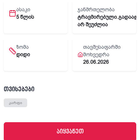
ᲐᲡᲐᲙᲘ
ᲯᲐᲜᲛᲠᲗᲔᲚᲝᲑᲐ
5 წლის
ტრავმირებული.გადაად
არ შეუძლია
ᲖᲝᲛᲐ
ᲗᲐᲕᲨᲔᲡᲐᲤᲐᲠᲨᲘ
დიდი
ᲛᲝᲮᲕᲔᲓᲠᲐ
26.06.2026
თვისებები
კარფი
აიყვანეთ