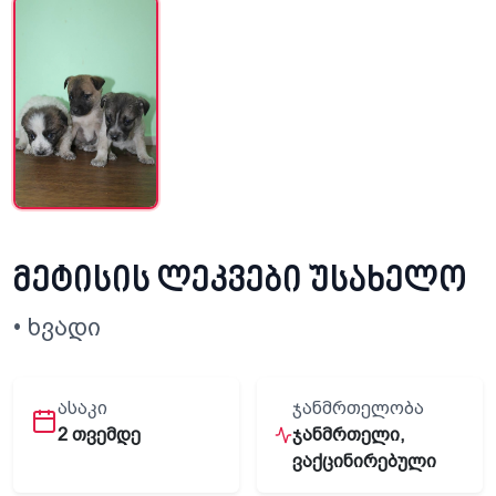
მეტისის ლეკვები უსახელო
• ხვადი
ᲐᲡᲐᲙᲘ
ᲯᲐᲜᲛᲠᲗᲔᲚᲝᲑᲐ
2 თვემდე
ჯანმრთელი,
ვაქცინირებული