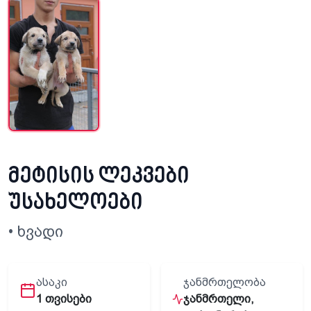
მეტისის ლეკვები
უსახელოები
• ხვადი
ᲐᲡᲐᲙᲘ
ᲯᲐᲜᲛᲠᲗᲔᲚᲝᲑᲐ
1 თვისები
ჯანმრთელი,