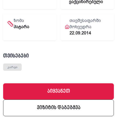
ვაქცინირებული
ᲖᲝᲛᲐ
ᲗᲐᲕᲨᲔᲡᲐᲤᲐᲠᲨᲘ
პატარა
ᲛᲝᲮᲕᲔᲓᲠᲐ
22.09.2014
თვისებები
კარგი
აიყვანეთ
ვიზიტის დაგეგმვა