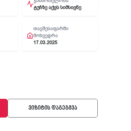
ᲯᲐᲜᲛᲠᲗᲔᲚᲝᲑᲐ
ტუჩზე აქვს სიმსივნე
ᲗᲐᲕᲨᲔᲡᲐᲤᲐᲠᲨᲘ
ᲛᲝᲮᲕᲔᲓᲠᲐ
17.03.2025
ვიზიტის დაგეგმვა