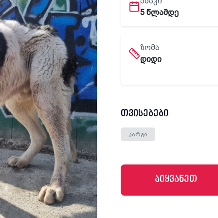
ᲐᲡᲐᲙᲘ
5 წლამდე
ᲖᲝᲛᲐ
დიდი
თვისებები
კარგი
აიყვანეთ