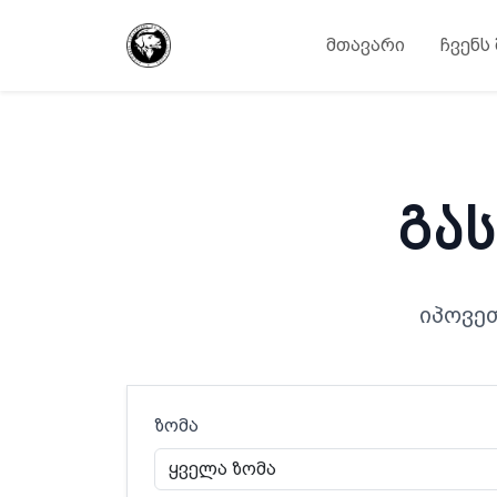
მთავარი
ჩვენს
გა
იპოვე
ზომა