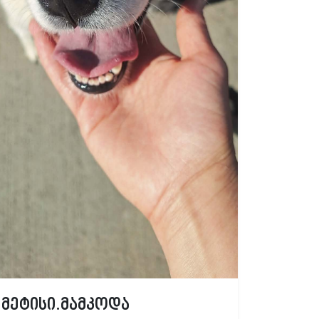
მეტისი.მამკოდა