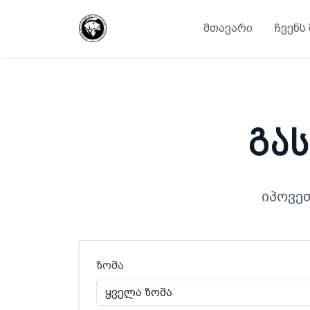
მთავარი
ჩვენს
გა
იპოვე
ზომა