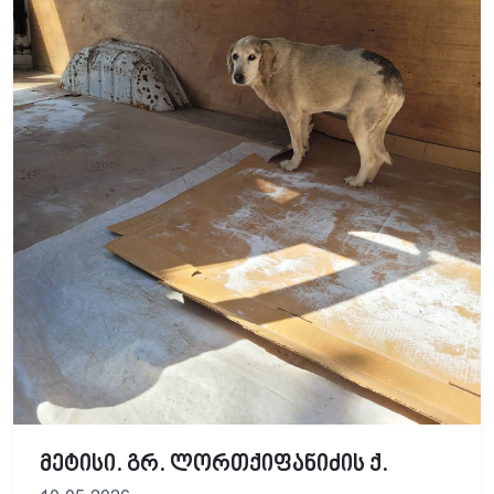
მეტისი. გრ. ლორთქიფანიძის ქ.